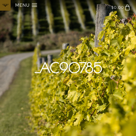
MENU
$
0.00
_AC90785