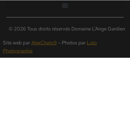
© 2026 Tous droits réservés Domaine L’Ange Gardien
Site web par
AlexChato9
– Photos par
Luto
Photographie