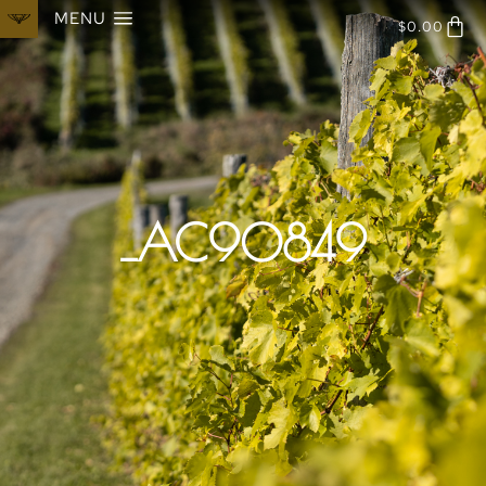
MENU
$
0.00
_AC90849