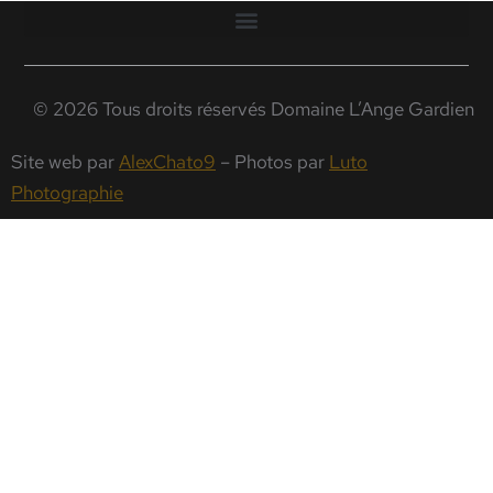
© 2026 Tous droits réservés Domaine L’Ange Gardien
Site web par
AlexChato9
– Photos par
Luto
Photographie