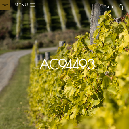
MENU
$
0.00
_AC94493