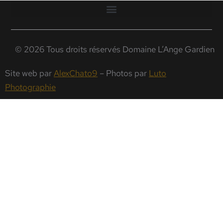
© 2026 Tous droits réservés Domaine L’Ange Gardien
Site web par
AlexChato9
– Photos par
Luto
Photographie