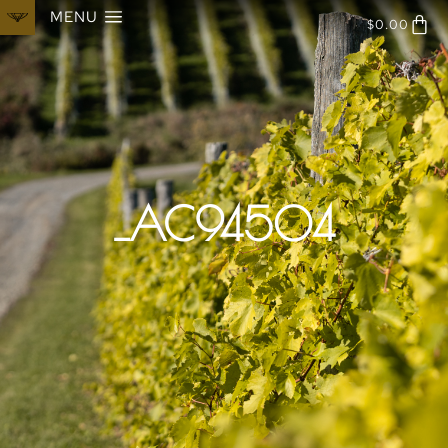
MENU
$
0.00
_AC94504