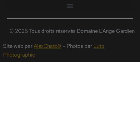
© 2026 Tous droits réservés Domaine L’Ange Gardien
Site web par
AlexChato9
– Photos par
Luto
Photographie