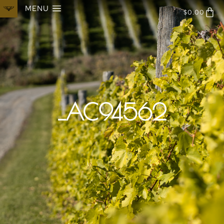
MENU
$
0.00
_AC94562