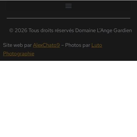
© 2026 Tous droits réservés Domaine L’Ange Gardien
Site web par
AlexChato9
– Photos par
Luto
Photographie