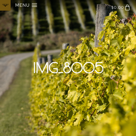
MENU
$
0.00
IMG_8005