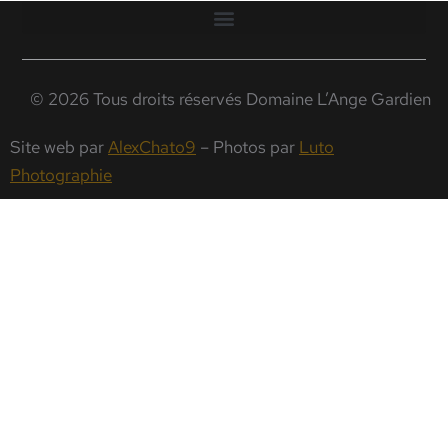
© 2026 Tous droits réservés Domaine L’Ange Gardien
Site web par
AlexChato9
– Photos par
Luto
Photographie