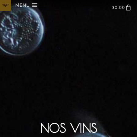
MENU
$
0.00
NOS VINS