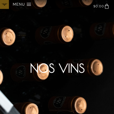
MENU
$
0.00
NOS VINS